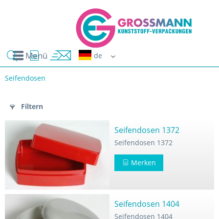
Menü
Erwin G
Seifendosen
n
Filtern
Seifendosen 1372
Seifendosen 1372
Merken
Seifendosen 1404
Seifendosen 1404