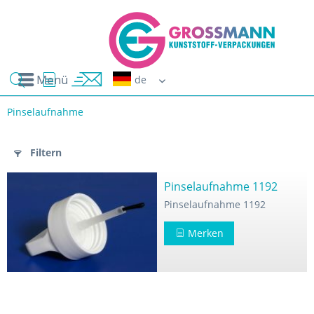
Menü
Erwin G
Pinselaufnahme
n
Filtern
Pinselaufnahme 1192
Pinselaufnahme 1192
Merken