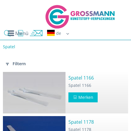
Menü
Erwin G
Spatel
n
Filtern
Spatel 1166
Spatel 1166
Merken
Spatel 1178
Spatel 1178