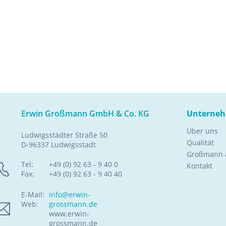
Erwin Großmann GmbH & Co. KG
Unterne
Über uns
Ludwigsstädter Straße 50
Qualität
D-96337 Ludwigsstadt
Großmann a
Tel:
+49 (0) 92 63 - 9 40 0
Kontakt
Fax:
+49 (0) 92 63 - 9 40 40
E-Mail:
info@erwin-
Web:
grossmann.de
www.erwin-
grossmann.de