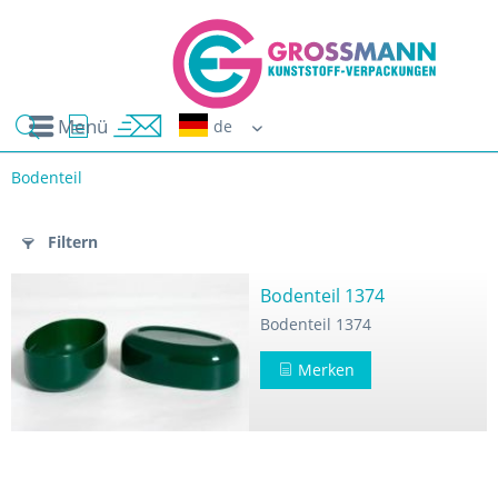
Menü
Erwin G
Bodenteil
n
Filtern
Bodenteil 1374
Bodenteil 1374
Merken