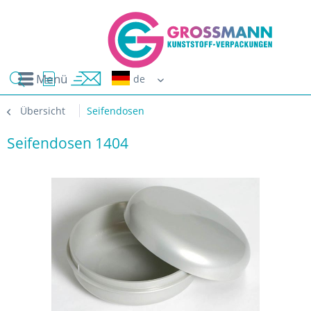
Menü
Erwin G
Übersicht
Seifendosen
Seifendosen 1404