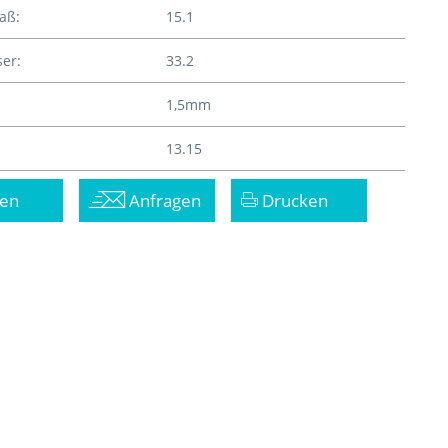
aß:
15.1
er:
33.2
1,5mm
13.15
en
Anfragen
Drucken