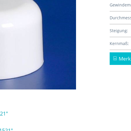
Gewindem
Durchmess
Steigung:
Kernmaß:
Merk
21"
1521"