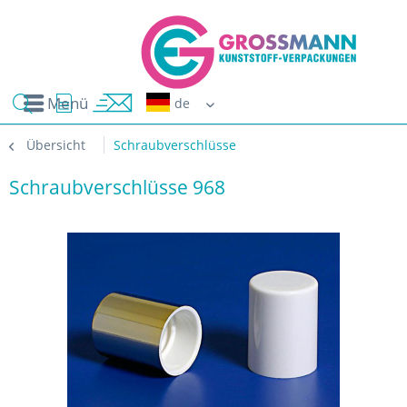
Menü
Erwin G
Übersicht
Schraubverschlüsse
Schraubverschlüsse 968