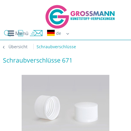
Menü
Erwin G
Übersicht
Schraubverschlüsse
Schraubverschlüsse 671