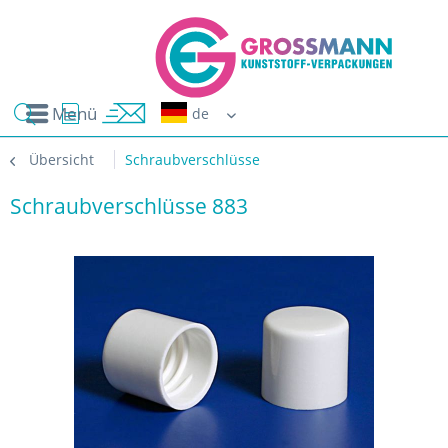
Menü
Erwin G
Übersicht
Schraubverschlüsse
Schraubverschlüsse 883