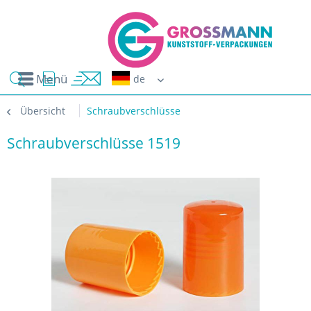
Menü
Erwin G
Übersicht
Schraubverschlüsse
Schraubverschlüsse 1519