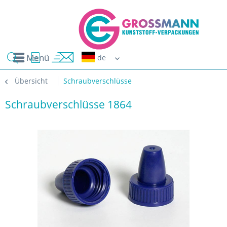
Menü
Erwin G
Übersicht
Schraubverschlüsse
Schraubverschlüsse 1864