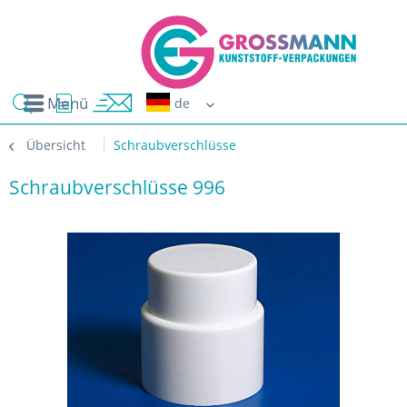
Menü
Erwin G
Übersicht
Schraubverschlüsse
Schraubverschlüsse 996