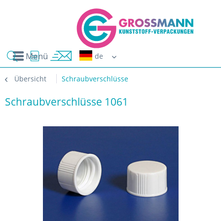
Menü
Erwin G
Übersicht
Schraubverschlüsse
Schraubverschlüsse 1061