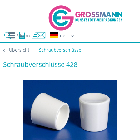
Menü
Erwin G
Übersicht
Schraubverschlüsse
Schraubverschlüsse 428