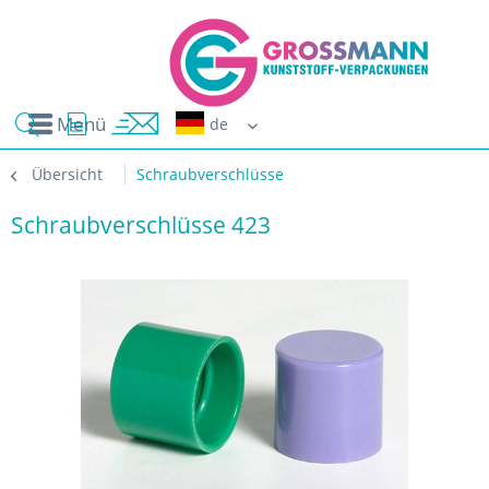
Menü
Erwin G
Übersicht
Schraubverschlüsse
Schraubverschlüsse 423