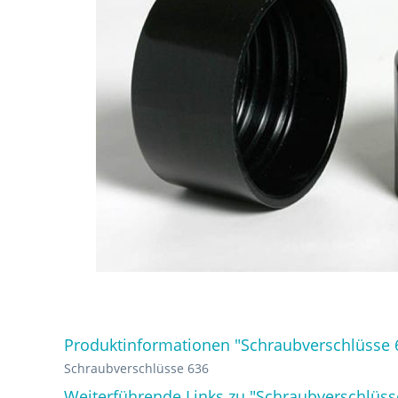
Produktinformationen "Schraubverschlüsse 
Schraubverschlüsse 636
Weiterführende Links zu "Schraubverschlüss