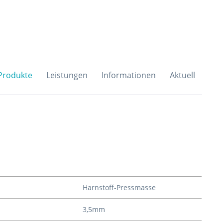
H & Co. KG
Produkte
Leistungen
Informationen
Aktuell
Harnstoff-Pressmasse
3,5mm