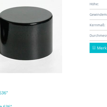
Höhe:
Gewindem
Kernmaß:
Durchmess
Merk
636"
e 636"