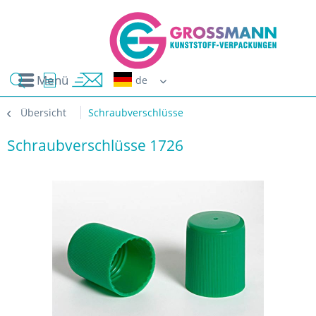
Menü
Erwin G
Übersicht
Schraubverschlüsse
Schraubverschlüsse 1726