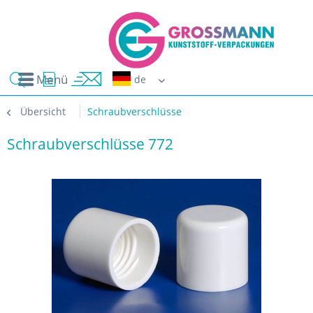
Menü
Erwin G
Übersicht
Schraubverschlüsse
Schraubverschlüsse 772