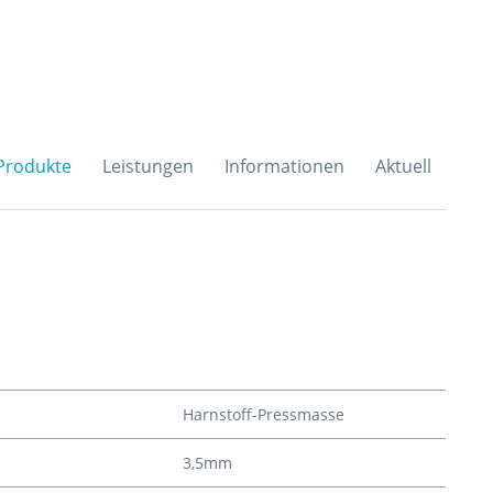
H & Co. KG
Produkte
Leistungen
Informationen
Aktuell
Harnstoff-Pressmasse
3,5mm