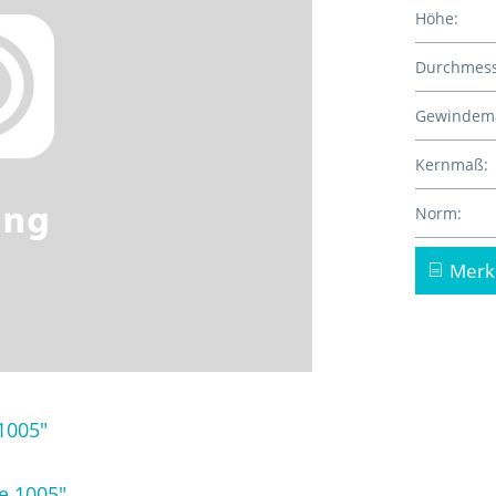
Höhe:
Durchmess
Gewindem
Kernmaß:
Norm:
Merk
1005"
e 1005"