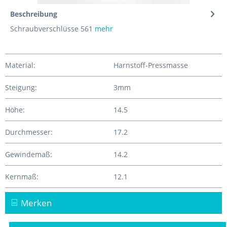
Beschreibung
Schraubverschlüsse 561
mehr
Material:
Harnstoff-Pressmasse
Steigung:
3mm
Höhe:
14.5
Durchmesser:
17.2
Gewindemaß:
14.2
Kernmaß:
12.1
Merken