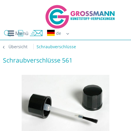
Menü
Erwin G
Übersicht
Schraubverschlüsse
Schraubverschlüsse 561