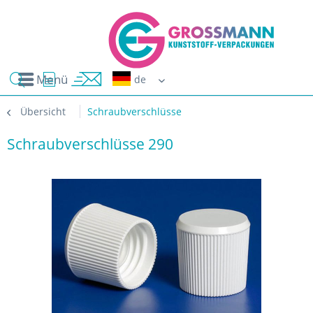
Menü
Erwin G
Übersicht
Schraubverschlüsse
Schraubverschlüsse 290