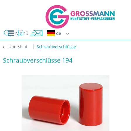
Menü
Erwin G
Übersicht
Schraubverschlüsse
Schraubverschlüsse 194