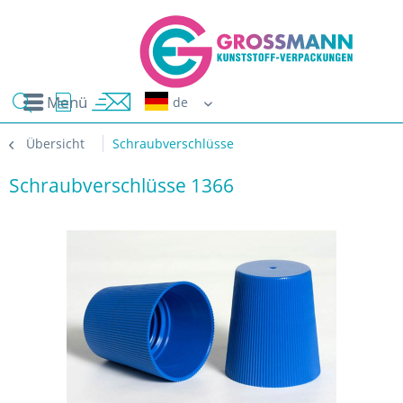
Menü
Erwin G
Übersicht
Schraubverschlüsse
Schraubverschlüsse 1366