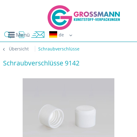
Menü
Erwin G
Übersicht
Schraubverschlüsse
Schraubverschlüsse 9142