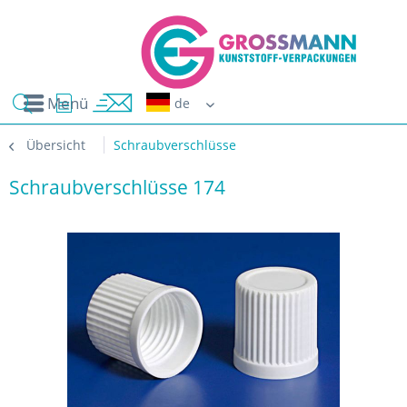
Menü
Erwin G
Übersicht
Schraubverschlüsse
Schraubverschlüsse 174