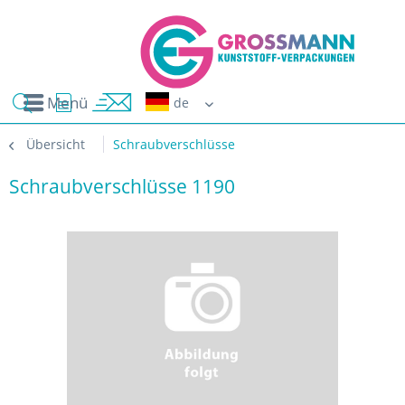
Menü
Erwin G
Übersicht
Schraubverschlüsse
Schraubverschlüsse 1190