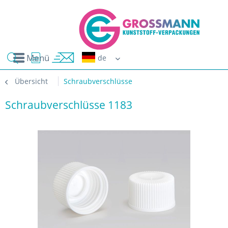
Menü
Erwin G
Übersicht
Schraubverschlüsse
Schraubverschlüsse 1183