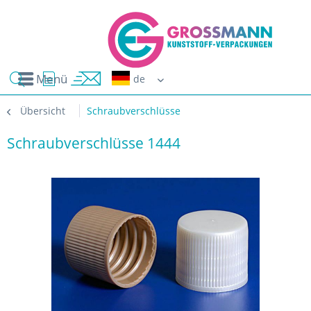
Menü
Erwin G
Übersicht
Schraubverschlüsse
Schraubverschlüsse 1444