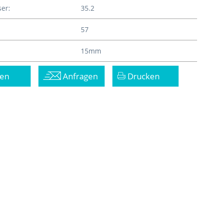
er:
35.2
57
15mm
en
Anfragen
Drucken