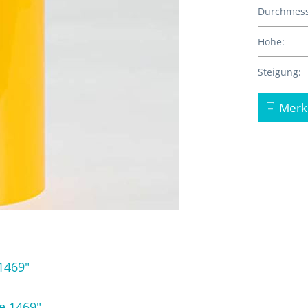
Durchmess
Höhe:
Steigung:
Merk
1469"
e 1469"