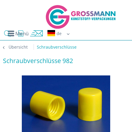
Menü
Erwin G
Übersicht
Schraubverschlüsse
Schraubverschlüsse 982