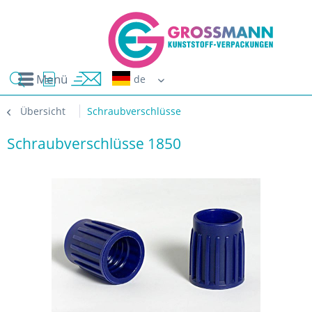
Menü
Erwin G
Übersicht
Schraubverschlüsse
Schraubverschlüsse 1850