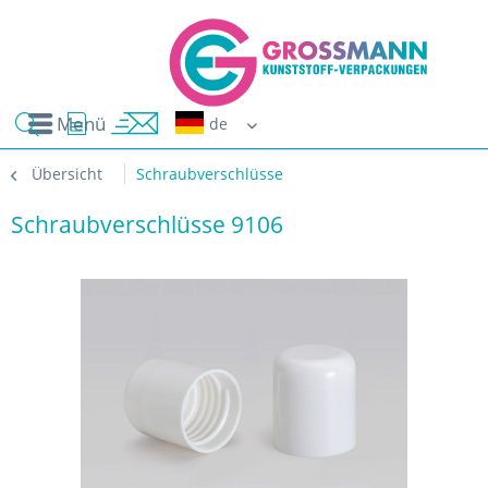
Menü
Erwin G
Übersicht
Schraubverschlüsse
Schraubverschlüsse 9106