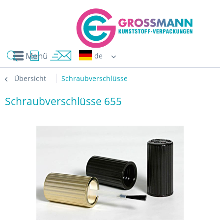
Menü
Erwin G
Übersicht
Schraubverschlüsse
Schraubverschlüsse 655