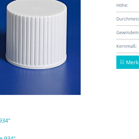
Höhe:
Durchmess
Gewindem
Kernmaß:
Merk
934"
e 934"