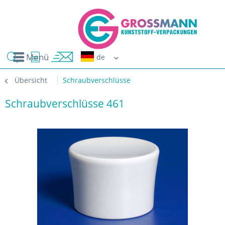
Menü
Erwin G
Übersicht
Schraubverschlüsse
Schraubverschlüsse 461