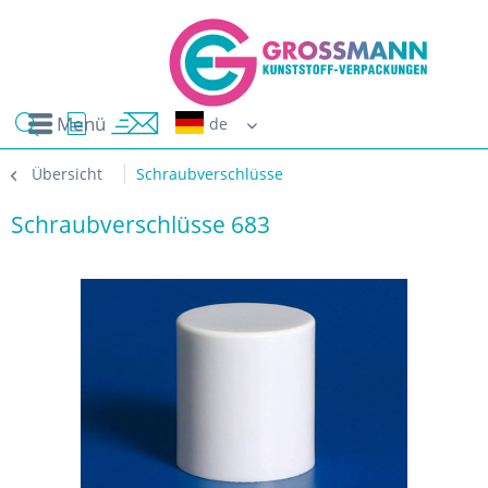
Menü
Erwin G
Übersicht
Schraubverschlüsse
Schraubverschlüsse 683