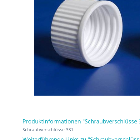
Produktinformationen "Schraubverschlüsse 
Schraubverschlüsse 331
Weiterführende Links zu "Schraubverschlüss