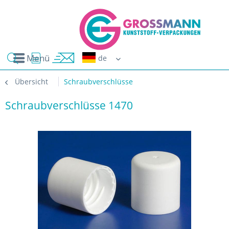
Menü
Erwin G
Übersicht
Schraubverschlüsse
Schraubverschlüsse 1470