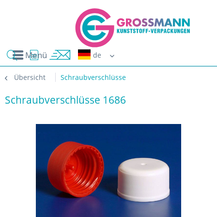
Menü
Erwin G
Übersicht
Schraubverschlüsse
Schraubverschlüsse 1686