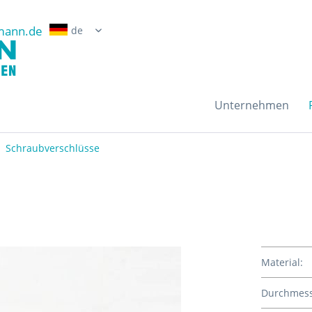
mann.de
Erwin Grossmann Gmb
Unternehmen
Schraubverschlüsse
Material:
Durchmess