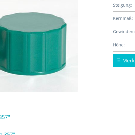
Steigung:
Kernmaß:
Gewindem
Höhe:
Merk
357"
e 357"