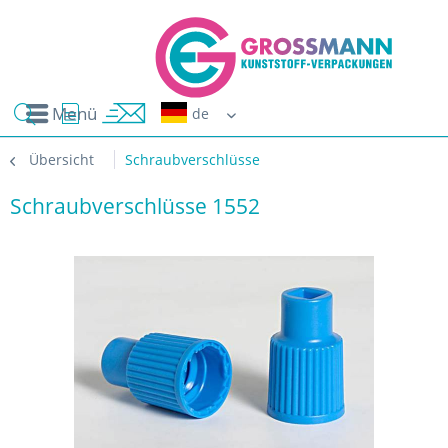
Menü
Erwin G
Übersicht
Schraubverschlüsse
Schraubverschlüsse 1552