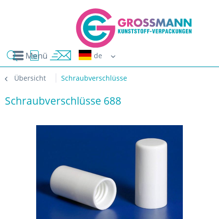
Menü
Erwin G
Übersicht
Schraubverschlüsse
Schraubverschlüsse 688