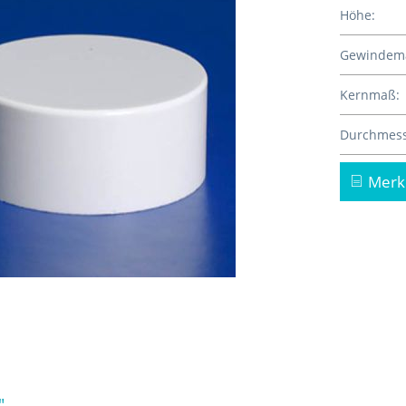
Höhe:
Gewindem
Kernmaß:
Durchmess
Merk
"