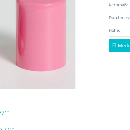
Kernmaß:
Durchmess
Höhe:
Merk
771"
e 771"