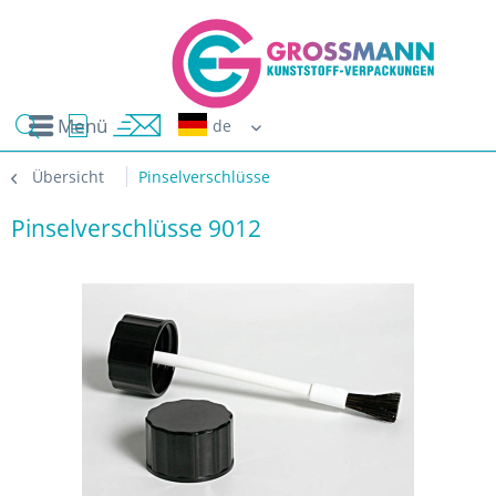
Menü
Erwin G
Übersicht
Pinselverschlüsse
Pinselverschlüsse 9012