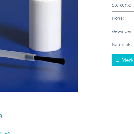
Steigung:
Höhe:
Gewindem
Kernmaß:
Merk
31"
1031"