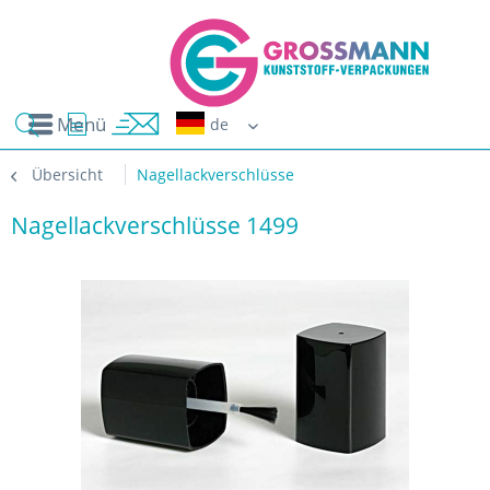
Menü
Erwin G
Übersicht
Nagellackverschlüsse
Nagellackverschlüsse 1499