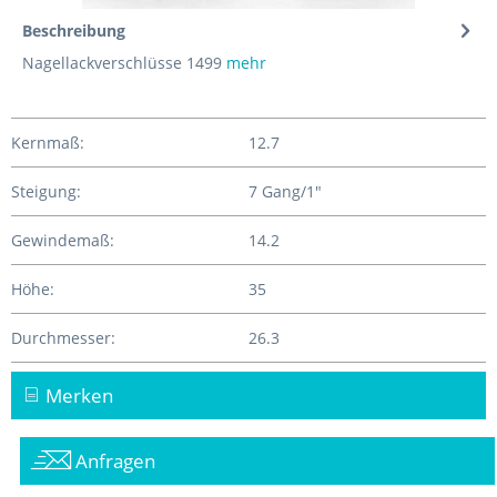
Beschreibung
Nagellackverschlüsse 1499
mehr
Kernmaß:
12.7
Steigung:
7 Gang/1"
Gewindemaß:
14.2
Höhe:
35
Durchmesser:
26.3
Merken
Anfragen