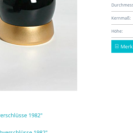
Durchmess
Kernmaß:
Höhe:
Merk
erschlüsse 1982"
ubverschlüsse 1982"