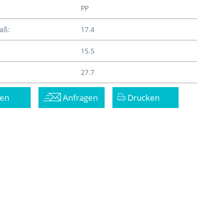
PP
aß:
17.4
15.5
27.7
en
Anfragen
Drucken