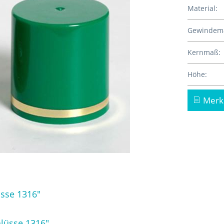
Material:
Gewindem
Kernmaß:
Höhe:
Merk
sse 1316"
lüsse 1316"