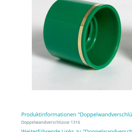
Produktinformationen "Doppelwandverschlü
Doppelwandverschlüsse 1316
Weiterführende Links zu "Doppelwandversch