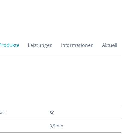
H & Co. KG
Produkte
Leistungen
Informationen
Aktuell
er:
30
3,5mm